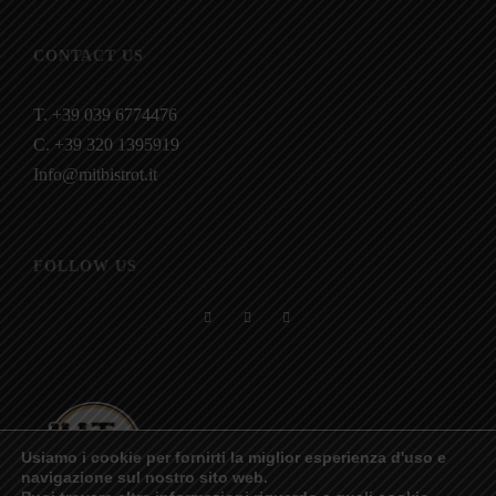
CONTACT US
T. +39 039 6774476
C. +39 320 1395919
Info@mitbistrot.it
FOLLOW US
Usiamo i cookie per fornirti la miglior esperienza d'uso e
navigazione sul nostro sito web.