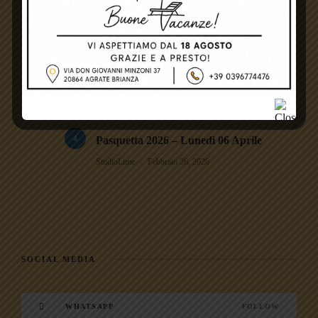
StudioLime
Maggio 19, 2026
3
Festa di Primavera – Domenica 22 Marzo
StudioLime
Febbraio 26, 2026
4
Pasquetta 2026 – Lunedì 06 Aprile
StudioLime
Febbraio 26, 2026
SOCIAL MEDIA
WHATSAPP
FOLLOW