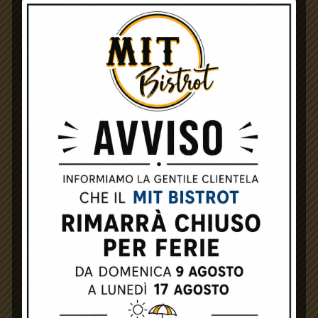
CERCA
LATEST POSTS
1
Summer Party al Mit Bistrot – Sabato 1
Agosto
StudioLime
Luglio 21, 2026
2
Paella e Sangria – Domenica 24 maggio
2026