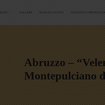
MENÙ
GALLERY
NEWS ED EVENTI
CONTATTI E PRENOTAZI
Abruzzo – “Vele
Montepulciano 