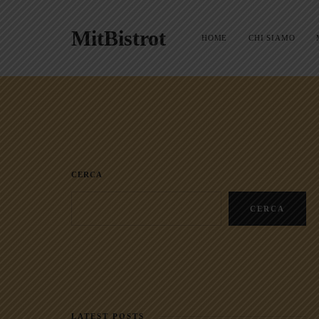
MitBistrot
HOME
CHI SIAMO
CERCA
CERCA
LATEST POSTS