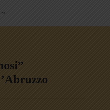
ONI
nosi”
d’Abruzzo