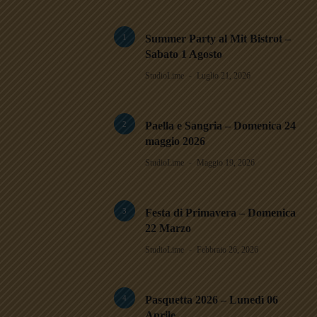
1
Summer Party al Mit Bistrot –
Sabato 1 Agosto
StudioLime
Luglio 21, 2026
2
Paella e Sangria – Domenica 24
maggio 2026
StudioLime
Maggio 19, 2026
3
Festa di Primavera – Domenica
22 Marzo
StudioLime
Febbraio 26, 2026
4
Pasquetta 2026 – Lunedì 06
Aprile