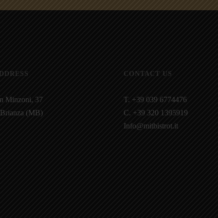
ADDRESS
CONTACT US
n Minzoni, 37
T. +39 039 6774476
 Brianza (MB)
C. +39 320 1395919
Info@mitbistrot.it