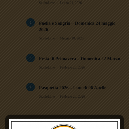
StudioLime
Luglio 21, 2026
2
Paella e Sangria – Domenica 24 maggio
2026
StudioLime
Maggio 19, 2026
3
Festa di Primavera – Domenica 22 Marzo
StudioLime
Febbraio 26, 2026
4
Pasquetta 2026 – Lunedì 06 Aprile
StudioLime
Febbraio 26, 2026