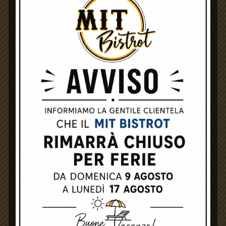
SOCIAL MEDIA
WHATSAPP
FOLLOW
INSTAGRAM
FOLLOW
FACEBOOK
FOLLOW
Calice Vino Bianco
PREVIOUS
NEXT
Calice Vino Rosso
Calice Prosecco doc