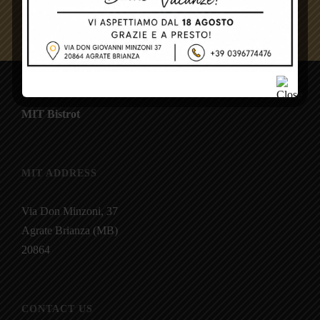
Treviso
MIT Bistrot
MIT ADDRESS
Via Don Minzoni, 37
Agrate Brianza (MB)
20864
CONTACT US