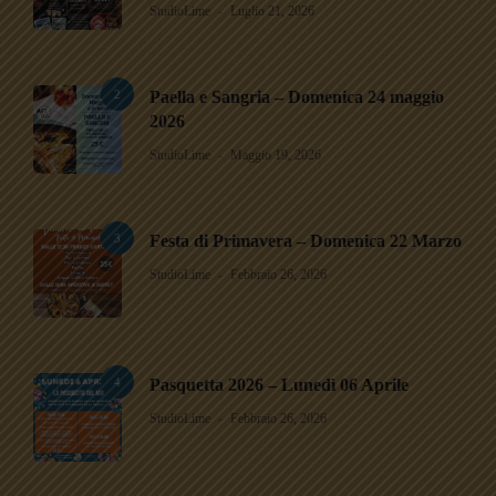
StudioLime
Luglio 21, 2026
2
Paella e Sangria – Domenica 24 maggio
2026
StudioLime
Maggio 19, 2026
3
Festa di Primavera – Domenica 22 Marzo
StudioLime
Febbraio 26, 2026
4
Pasquetta 2026 – Lunedì 06 Aprile
StudioLime
Febbraio 26, 2026