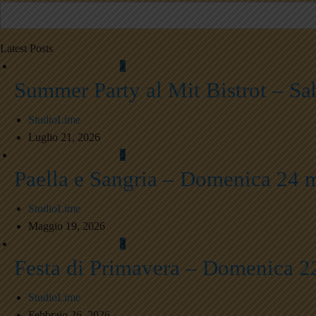
Latest Posts
1
Summer Party al Mit Bistrot – Sa
StudioLime
Luglio 21, 2026
2
Paella e Sangria – Domenica 24 
StudioLime
Maggio 19, 2026
3
Festa di Primavera – Domenica 
StudioLime
Febbraio 26, 2026