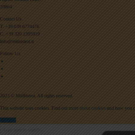
20864
Contact Us
T. +39 039 6774476
C. +39 320 1395919
Info@mitbistrot.it
Follow Us
2023 © MitBistrot. All rights reserved.
This website uses cookies. Find out more
about cookies
and how you ca
I Accept