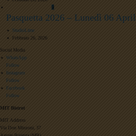
4
Pasquetta 2026 – Lunedì 06 April
StudioLime
Febbraio 26, 2026
Social Media
WhatsApp
Follow
Instagram
Follow
Facebook
Follow
MIT Bistrot
MIT Address
Via Don Minzoni, 37
Agrate Brianza (MB)