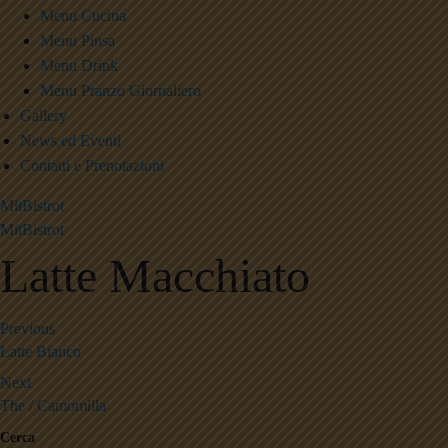
Menu Cucina
Menu Pinsa
Menu Drink
Menu Pranzo Giornaliero
Gallery
News ed Eventi
Contatti e Prenotazioni
MitBistrot
MitBistrot
Latte Macchiato
Previous
Latte Bianco
Next
The / Camomilla
Cerca