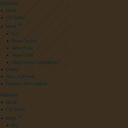
MitBistrot
Home
Chi Siamo
Menù
Bar
Menu Cucina
Menu Pinsa
Menu Drink
Menu Pranzo Giornaliero
Gallery
News ed Eventi
Contatti e Prenotazioni
MitBistrot
Home
Chi Siamo
Menù
Bar