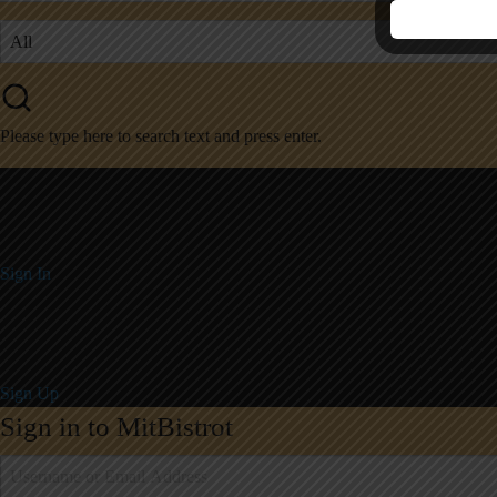
Please type here to search text and press enter.
Have an Account?
Mit
Sign In
Create Account
Mit
Sign Up
Sign in to MitBistrot