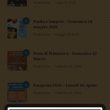
StudioLime
Luglio 21, 2026
2
Paella e Sangria – Domenica 24
maggio 2026
StudioLime
Maggio 19, 2026
3
Festa di Primavera – Domenica 22
Marzo
StudioLime
Febbraio 26, 2026
4
Pasquetta 2026 – Lunedì 06 Aprile
StudioLime
Febbraio 26, 2026