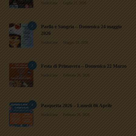
StudioLime
Luglio 21, 2026
2
Paella e Sangria – Domenica 24 maggio
2026
StudioLime
Maggio 19, 2026
3
Festa di Primavera – Domenica 22 Marzo
StudioLime
Febbraio 26, 2026
4
Pasquetta 2026 – Lunedì 06 Aprile
StudioLime
Febbraio 26, 2026