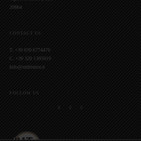
20864
CONTACT US
T. +39 039 6774476
C. +39 320 1395919
Info@mitbistrot.it
FOLLOW US