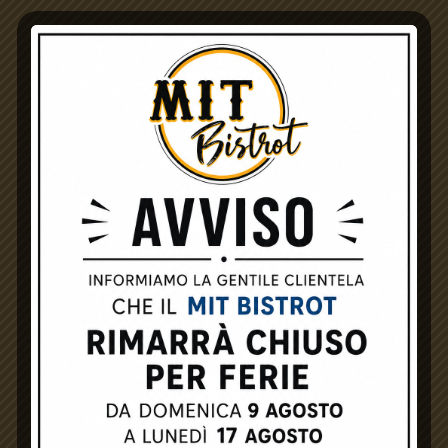
SOCIAL MEDIA
WHATSAPP
FOLLOW
INSTAGRAM
FOLLOW
FACEBOOK
FOLLOW
Tonno e Cipolle
Pomodoro, mozzarella, tonno, cipolle rosse