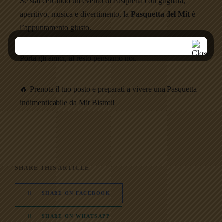
Se stai cercando un evento di Pasquetta con grigliata,
aperitivo, musica e divertimento, la
Pasquetta del Mit
è
l’appuntamento giusto.
Porta gli amici, al resto pensiamo noi.
🔥 Prenota il tuo posto e preparati a vivere una Pasquetta
indimenticabile da Mit Bistrot!
SHARE THIS ARTICLE
SHARE ON FACEBOOK
SHARE ON WHATSAPP