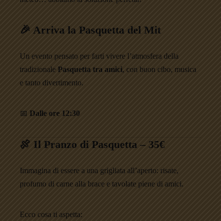
🎉 Arriva la
Pasquetta del Mit
Un evento pensato per farti vivere l’atmosfera della
tradizionale
Pasquetta tra amici
, con buon cibo, musica
e tanto divertimento.
📅
Dalle ore 12:30
🍖 Il Pranzo di Pasquetta – 35€
Immagina di essere a una grigliata all’aperto: risate,
profumo di carne alla brace e tavolate piene di amici.
Ecco cosa ti aspetta: