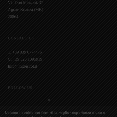
Via Don Minzoni, 37
Agrate Brianza (MB)
20864
CONTACT US
T. +39 039 6774476
C. +39 320 1395919
Info@mitbistrot.it
FOLLOW US
Usiamo i cookie per fornirti la miglior esperienza d'uso e