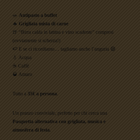
🥗
Antipasto a buffet
🔥
Grigliata mista di carne
🍺 “Birra calda in lattina e vino scadente” compresi
(ovviamente si scherza!)
🍉 E se ci ricordiamo… tagliamo anche l’anguria 😄
💧 Acqua
☕ Caffè
🥃 Amaro
Tutto a
35€ a persona
.
Un pranzo conviviale, perfetto per chi cerca una
Pasquetta alternativa con grigliata, musica e
atmosfera di festa
.