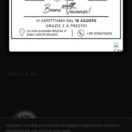
CONTACT US
T. +39 039 6774476
C. +39 320 1395919
Info@mitbistrot.it
FOLLOW US
Usiamo i cookie per fornirti la miglior esperienza d'uso e
navigazione sul nostro sito web.