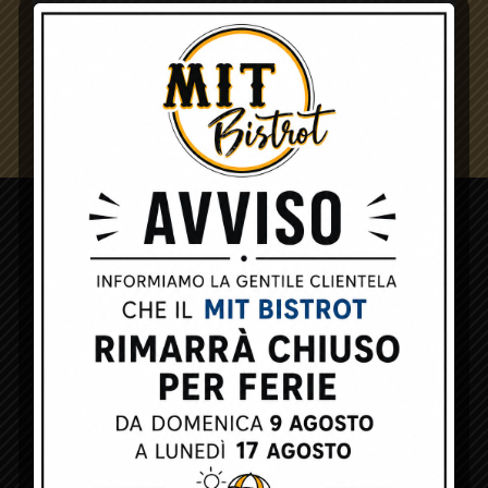
Non è stato trovato nessun prodotto che
corrisponde alla tua selezione.
MIT Bistrot
MIT ADDRESS
Via Don Minzoni, 37
Agrate Brianza (MB)
20864