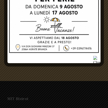
WHATSAPP
FOLLOW
INSTAGRAM
FOLLOW
FACEBOOK
FOLLOW
Puglia – “SanMarzano” Primitivo Rosè
€ 20,00
MIT Bistrot