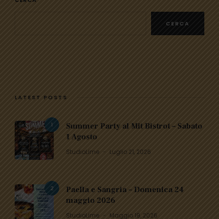
CERCA
CERCA
LATEST POSTS
1
Summer Party al Mit Bistrot – Sabato
1 Agosto
StudioLime
Luglio 21, 2026
2
Paella e Sangria – Domenica 24
maggio 2026
StudioLime
Maggio 19, 2026