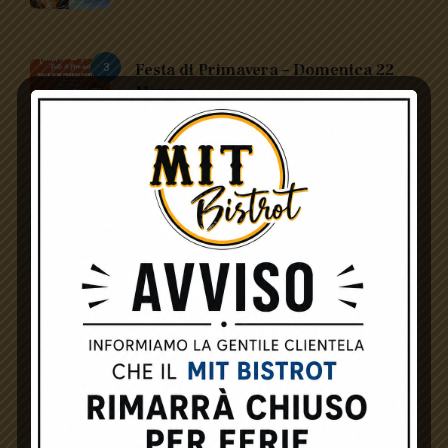
3
Festa di Primavera – Domenica 22
Marzo
StudioLime
Febbraio 26, 2026
4
Pasquetta 2026 – Lunedì 06 Aprile
StudioLime
Febbraio 26, 2026
SOCIAL MEDIA