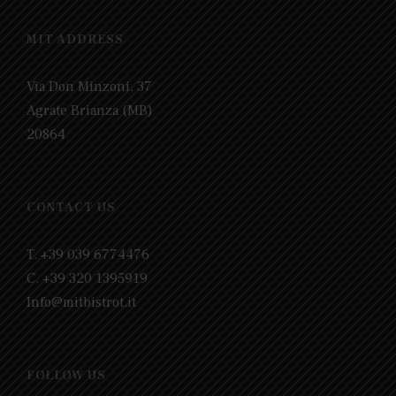
MIT ADDRESS
Via Don Minzoni, 37
Agrate Brianza (MB)
20864
CONTACT US
T. +39 039 6774476
C. +39 320 1395919
Info@mitbistrot.it
FOLLOW US