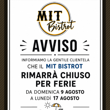
SOCIAL MEDIA
WHATSAPP
FOLLOW
INSTAGRAM
FOLLOW
FACEBOOK
FOLLOW
Aranciata Amara
Bibita In Lattina. 33cl