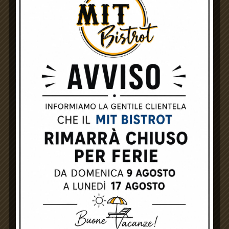
SOCIAL MEDIA
WHATSAPP
FOLLOW
INSTAGRAM
FOLLOW
FACEBOOK
FOLLOW
Caffe
PREVIOUS
NEXT
Aranciata Amara
Decaffeinato