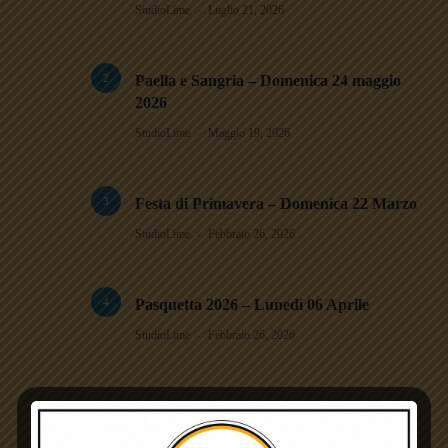
StudioLime
Luglio 21, 2026
2
Paella e Sangria – Domenica 24 maggio
2026
StudioLime
Maggio 19, 2026
3
Festa di Primavera – Domenica 22 Marzo
StudioLime
Febbraio 26, 2026
4
Pasquetta 2026 – Lunedì 06 Aprile
StudioLime
Febbraio 26, 2026