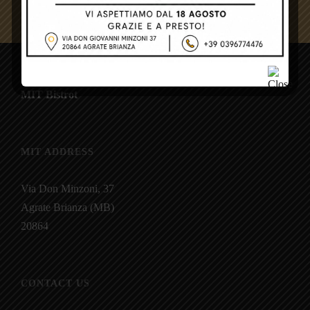
MIT Bistrot
MIT ADDRESS
Via Don Minzoni, 37
Agrate Brianza (MB)
20864
CONTACT US