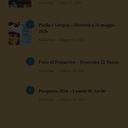
StudioLime
Luglio 21, 2026
2
Paella e Sangria – Domenica 24 maggio
2026
StudioLime
Maggio 19, 2026
3
Festa di Primavera – Domenica 22 Marzo
StudioLime
Febbraio 26, 2026
4
Pasquetta 2026 – Lunedì 06 Aprile
StudioLime
Febbraio 26, 2026