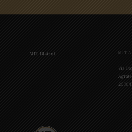
MIT 
MIT Bistrot
Via Do
Agrate
20864